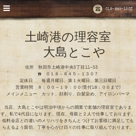
018-845-1307
土崎港の理容室
大島とこや
住所 秋田市土崎港中央3丁目11-33
☎️ ０１８－８４５－１３０７
定休日 毎週月曜日、第１火曜日、第三日曜日
営業時間 ８：００～１９：００(受付18：００まで)
メインメニュー カット、顔剃り、白髪染め、アイロンパーマ
当店、大島とこやは明治中頃からの開業で老舗の理容室でありま
す。私で4代目になります。現在、母親と２人で仕事しております。
低料金店との違いのメリハリをきちんとつけてお客様に満足しても
らえるよう親切、丁寧を心がけ日々の仕事に取り組んでおります。