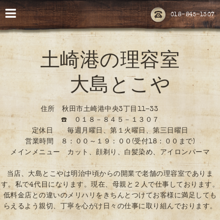
018-845-1307
土崎港の理容室
大島とこや
住所 秋田市土崎港中央3丁目11-33
☎️ ０１８－８４５－１３０７
定休日 毎週月曜日、第１火曜日、第三日曜日
営業時間 ８：００～１９：００(受付18：００まで)
メインメニュー カット、顔剃り、白髪染め、アイロンパーマ
当店、大島とこやは明治中頃からの開業で老舗の理容室でありま
す。私で4代目になります。現在、母親と２人で仕事しております。
低料金店との違いのメリハリをきちんとつけてお客様に満足しても
らえるよう親切、丁寧を心がけ日々の仕事に取り組んでおります。