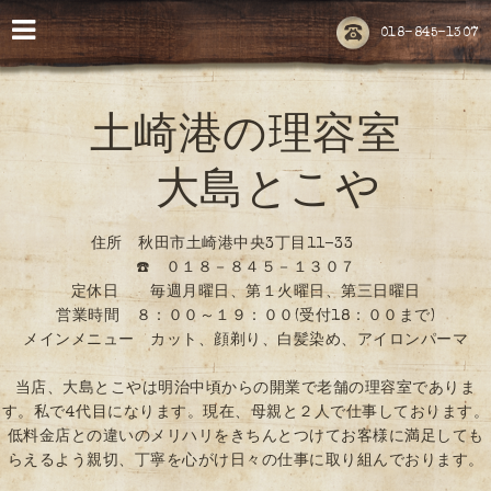
018-845-1307
土崎港の理容室
大島とこや
住所 秋田市土崎港中央3丁目11-33
☎️ ０１８－８４５－１３０７
定休日 毎週月曜日、第１火曜日、第三日曜日
営業時間 ８：００～１９：００(受付18：００まで)
メインメニュー カット、顔剃り、白髪染め、アイロンパーマ
当店、大島とこやは明治中頃からの開業で老舗の理容室でありま
す。私で4代目になります。現在、母親と２人で仕事しております。
低料金店との違いのメリハリをきちんとつけてお客様に満足しても
らえるよう親切、丁寧を心がけ日々の仕事に取り組んでおります。