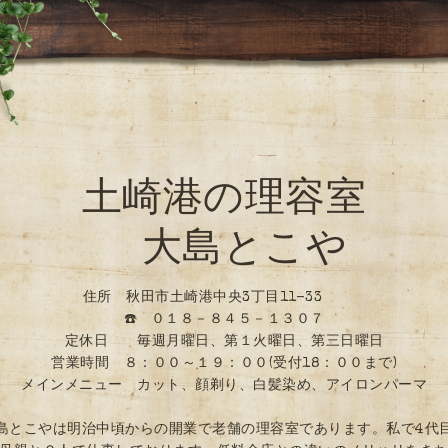
土崎港の理容室
大島とこや
住所 秋田市土崎港中央3丁目11-33
☎️ ０１８－８４５－１３０７
定休日 毎週月曜日、第１火曜日、第三日曜日
営業時間 ８：００～１９：００(受付18：００まで)
メインメニュー カット、顔剃り、白髪染め、アイロンパーマ
島とこやは明治中頃からの開業で老舗の理容室であります。私で4代