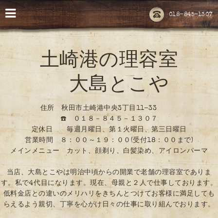
018-845-1307
土崎港の理容室
大島とこや
住所 秋田市土崎港中央3丁目11-33
☎️ ０１８－８４５－１３０７
定休日 毎週月曜日、第１火曜日、第三日曜日
営業時間 ８：００～１９：００(受付18：００まで)
メインメニュー カット、顔剃り、白髪染め、アイロンパーマ
当店、大島とこやは明治中頃からの開業で老舗の理容室でありま
す。私で4代目になります。現在、母親と２人で仕事しております。
低料金店との違いのメリハリをきちんとつけてお客様に満足しても
らえるよう親切、丁寧を心がけ日々の仕事に取り組んでおります。