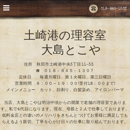
018-845-1307
土崎港の理容室
大島とこや
住所 秋田市土崎港中央3丁目11-33
☎️ ０１８－８４５－１３０７
定休日 毎週月曜日、第１火曜日、第三日曜日
営業時間 ８：００～１９：００(受付18：００まで)
メインメニュー カット、顔剃り、白髪染め、アイロンパーマ
当店、大島とこやは明治中頃からの開業で老舗の理容室でありま
す。私で4代目になります。現在、母親と２人で仕事しております。
低料金店との違いのメリハリをきちんとつけてお客様に満足しても
らえるよう親切、丁寧を心がけ日々の仕事に取り組んでおります。