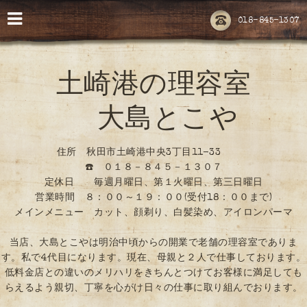
018-845-1307
土崎港の理容室
大島とこや
住所 秋田市土崎港中央3丁目11-33
☎️ ０１８－８４５－１３０７
定休日 毎週月曜日、第１火曜日、第三日曜日
営業時間 ８：００～１９：００(受付18：００まで)
メインメニュー カット、顔剃り、白髪染め、アイロンパーマ
当店、大島とこやは明治中頃からの開業で老舗の理容室でありま
す。私で4代目になります。現在、母親と２人で仕事しております。
低料金店との違いのメリハリをきちんとつけてお客様に満足しても
らえるよう親切、丁寧を心がけ日々の仕事に取り組んでおります。