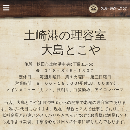
018-845-1307
土崎港の理容室
大島とこや
住所 秋田市土崎港中央3丁目11-33
☎️ ０１８－８４５－１３０７
定休日 毎週月曜日、第１火曜日、第三日曜日
営業時間 ８：００～１９：００(受付18：００まで)
メインメニュー カット、顔剃り、白髪染め、アイロンパーマ
当店、大島とこやは明治中頃からの開業で老舗の理容室でありま
す。私で4代目になります。現在、母親と２人で仕事しております。
低料金店との違いのメリハリをきちんとつけてお客様に満足しても
らえるよう親切、丁寧を心がけ日々の仕事に取り組んでおります。