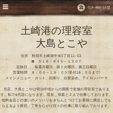
018-845-1307
土崎港の理容室
大島とこや
住所 秋田市土崎港中央3丁目11-33
☎️ ０１８－８４５－１３０７
定休日 毎週月曜日、第１火曜日、第三日曜日
営業時間 ８：００～１９：００(受付18：００まで)
メインメニュー カット、顔剃り、白髪染め、アイロンパーマ
当店、大島とこやは明治中頃からの開業で老舗の理容室でありま
す。私で4代目になります。現在、母親と２人で仕事しております。
低料金店との違いのメリハリをきちんとつけてお客様に満足しても
らえるよう親切、丁寧を心がけ日々の仕事に取り組んでおります。