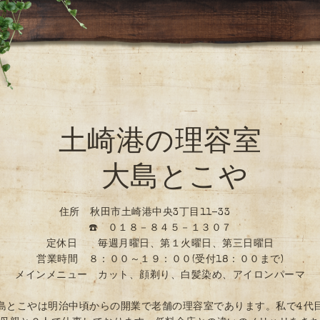
土崎港の理容室
大島とこや
住所 秋田市土崎港中央3丁目11-33
☎️ ０１８－８４５－１３０７
定休日 毎週月曜日、第１火曜日、第三日曜日
営業時間 ８：００～１９：００(受付18：００まで)
メインメニュー カット、顔剃り、白髪染め、アイロンパーマ
島とこやは明治中頃からの開業で老舗の理容室であります。私で4代