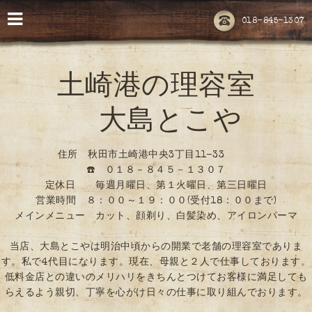
018-845-1307
土崎港の理容室
大島とこや
住所 秋田市土崎港中央3丁目11-33
☎️ ０１８－８４５－１３０７
定休日 毎週月曜日、第１火曜日、第三日曜日
営業時間 ８：００～１９：００(受付18：００まで)
メインメニュー カット、顔剃り、白髪染め、アイロンパーマ
当店、大島とこやは明治中頃からの開業で老舗の理容室でありま
す。私で4代目になります。現在、母親と２人で仕事しております。
低料金店との違いのメリハリをきちんとつけてお客様に満足しても
らえるよう親切、丁寧を心がけ日々の仕事に取り組んでおります。