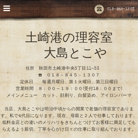
018-845-1307
土崎港の理容室
大島とこや
住所 秋田市土崎港中央3丁目11-33
☎️ ０１８－８４５－１３０７
定休日 毎週月曜日、第１火曜日、第三日曜日
営業時間 ８：００～１９：００(受付18：００まで)
メインメニュー カット、顔剃り、白髪染め、アイロンパーマ
当店、大島とこやは明治中頃からの開業で老舗の理容室でありま
す。私で4代目になります。現在、母親と２人で仕事しております。
低料金店との違いのメリハリをきちんとつけてお客様に満足しても
らえるよう親切、丁寧を心がけ日々の仕事に取り組んでおります。