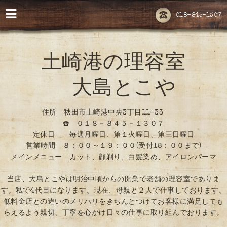
018-845-1307
土崎港の理容室
大島とこや
住所 秋田市土崎港中央3丁目11-33
☎️ ０１８－８４５－１３０７
定休日 毎週月曜日、第１火曜日、第三日曜日
営業時間 ８：００～１９：００(受付18：００まで)
メインメニュー カット、顔剃り、白髪染め、アイロンパーマ
当店、大島とこやは明治中頃からの開業で老舗の理容室でありま
す。私で4代目になります。現在、母親と２人で仕事しております。
低料金店との違いのメリハリをきちんとつけてお客様に満足しても
らえるよう親切、丁寧を心がけ日々の仕事に取り組んでおります。