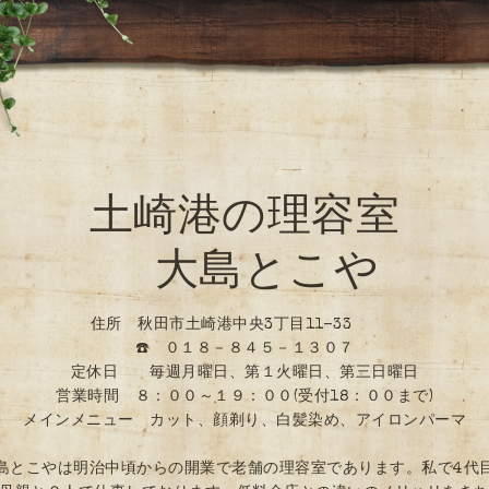
土崎港の理容室
大島とこや
住所 秋田市土崎港中央3丁目11-33
☎️ ０１８－８４５－１３０７
定休日 毎週月曜日、第１火曜日、第三日曜日
営業時間 ８：００～１９：００(受付18：００まで)
メインメニュー カット、顔剃り、白髪染め、アイロンパーマ
島とこやは明治中頃からの開業で老舗の理容室であります。私で4代