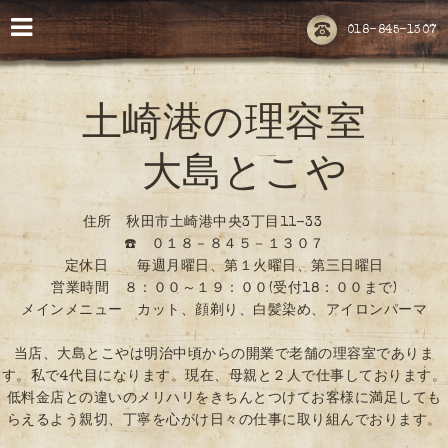
018-845-1307
土崎港の理容室
大島とこや
住所 秋田市土崎港中央3丁目11-33
☎️ ０１８－８４５－１３０７
定休日 毎週月曜日、第１火曜日、第三日曜日
営業時間 ８：００～１９：００(受付18：００まで)
メインメニュー カット、顔剃り、白髪染め、アイロンパーマ
当店、大島とこやは明治中頃からの開業で老舗の理容室でありま
す。私で4代目になります。現在、母親と２人で仕事しております。
低料金店との違いのメリハリをきちんとつけてお客様に満足しても
らえるよう親切、丁寧を心がけ日々の仕事に取り組んでおります。