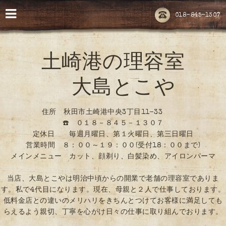
018-845-1307
土崎港の理容室
大島とこや
住所 秋田市土崎港中央3丁目11-33
☎️ ０１８－８４５－１３０７
定休日 毎週月曜日、第１火曜日、第三日曜日
営業時間 ８：００～１９：００(受付18：００まで)
メインメニュー カット、顔剃り、白髪染め、アイロンパーマ
当店、大島とこやは明治中頃からの開業で老舗の理容室でありま
す。私で4代目になります。現在、母親と２人で仕事しております。
低料金店との違いのメリハリをきちんとつけてお客様に満足しても
らえるよう親切、丁寧を心がけ日々の仕事に取り組んでおります。