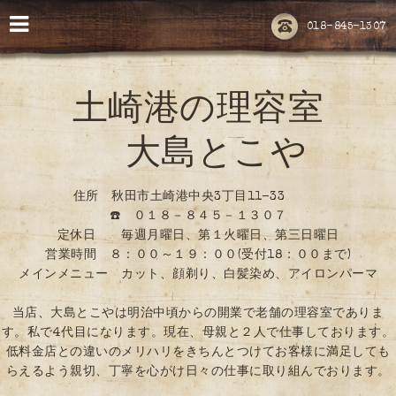
018-845-1307
土崎港の理容室
大島とこや
住所 秋田市土崎港中央3丁目11-33
☎️ ０１８－８４５－１３０７
定休日 毎週月曜日、第１火曜日、第三日曜日
営業時間 ８：００～１９：００(受付18：００まで)
メインメニュー カット、顔剃り、白髪染め、アイロンパーマ
当店、大島とこやは明治中頃からの開業で老舗の理容室でありま
す。私で4代目になります。現在、母親と２人で仕事しております。
低料金店との違いのメリハリをきちんとつけてお客様に満足しても
らえるよう親切、丁寧を心がけ日々の仕事に取り組んでおります。