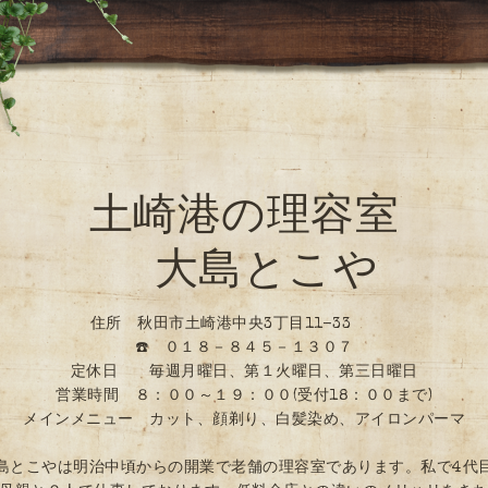
土崎港の理容室
大島とこや
住所 秋田市土崎港中央3丁目11-33
☎️ ０１８－８４５－１３０７
定休日 毎週月曜日、第１火曜日、第三日曜日
営業時間 ８：００～１９：００(受付18：００まで)
メインメニュー カット、顔剃り、白髪染め、アイロンパーマ
島とこやは明治中頃からの開業で老舗の理容室であります。私で4代