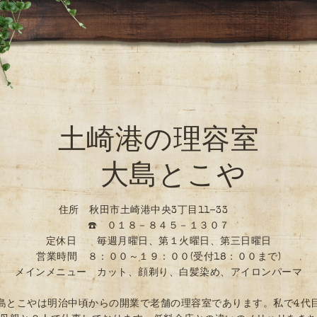
土崎港の理容室
大島とこや
住所 秋田市土崎港中央3丁目11-33
☎️ ０１８－８４５－１３０７
定休日 毎週月曜日、第１火曜日、第三日曜日
営業時間 ８：００～１９：００(受付18：００まで)
メインメニュー カット、顔剃り、白髪染め、アイロンパーマ
島とこやは明治中頃からの開業で老舗の理容室であります。私で4代