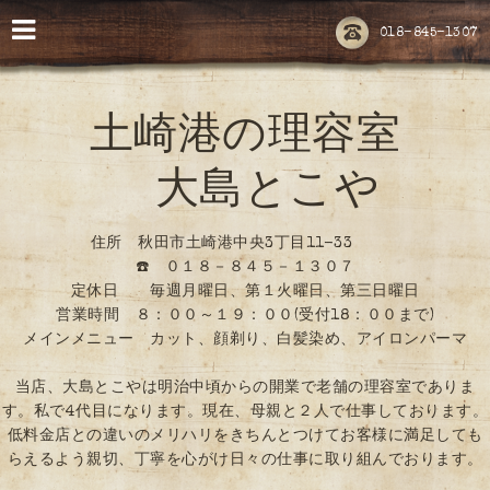
018-845-1307
土崎港の理容室
大島とこや
住所 秋田市土崎港中央3丁目11-33
☎️ ０１８－８４５－１３０７
定休日 毎週月曜日、第１火曜日、第三日曜日
営業時間 ８：００～１９：００(受付18：００まで)
メインメニュー カット、顔剃り、白髪染め、アイロンパーマ
当店、大島とこやは明治中頃からの開業で老舗の理容室でありま
す。私で4代目になります。現在、母親と２人で仕事しております。
低料金店との違いのメリハリをきちんとつけてお客様に満足しても
らえるよう親切、丁寧を心がけ日々の仕事に取り組んでおります。