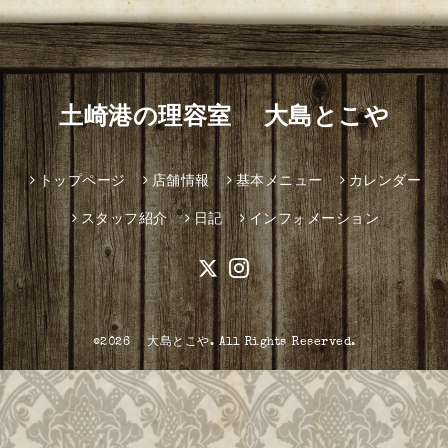
土崎港の理容室 大島とこや
トップページ
店舗情報
基本メニュー
カレンダー
スタッフ紹介
日記
インフォメーション
©2026
大島とこや
. All Rights Reserved.