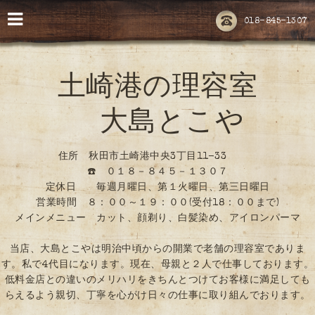
018-845-1307
土崎港の理容室
大島とこや
住所 秋田市土崎港中央3丁目11-33
☎️ ０１８－８４５－１３０７
定休日 毎週月曜日、第１火曜日、第三日曜日
営業時間 ８：００～１９：００(受付18：００まで)
メインメニュー カット、顔剃り、白髪染め、アイロンパーマ
当店、大島とこやは明治中頃からの開業で老舗の理容室でありま
す。私で4代目になります。現在、母親と２人で仕事しております。
低料金店との違いのメリハリをきちんとつけてお客様に満足しても
らえるよう親切、丁寧を心がけ日々の仕事に取り組んでおります。