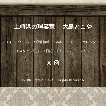
土崎港の理容室 大島とこや
トップページ
店舗情報
基本メニュー
カレンダー
スタッフ紹介
日記
インフォメーション
©2026
大島とこや
. All Rights Reserved.