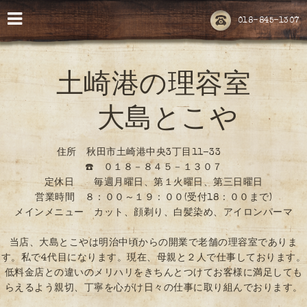
018-845-1307
土崎港の理容室
大島とこや
住所 秋田市土崎港中央3丁目11-33
☎️ ０１８－８４５－１３０７
定休日 毎週月曜日、第１火曜日、第三日曜日
営業時間 ８：００～１９：００(受付18：００まで)
メインメニュー カット、顔剃り、白髪染め、アイロンパーマ
当店、大島とこやは明治中頃からの開業で老舗の理容室でありま
す。私で4代目になります。現在、母親と２人で仕事しております。
低料金店との違いのメリハリをきちんとつけてお客様に満足しても
らえるよう親切、丁寧を心がけ日々の仕事に取り組んでおります。