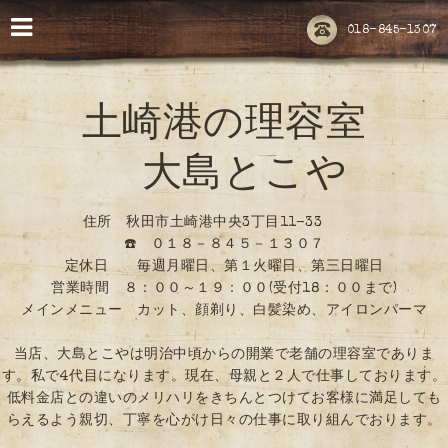
018-845-1307
土崎港の理容室
大島とこや
住所 秋田市土崎港中央3丁目11-33
☎️ ０１８－８４５－１３０７
定休日 毎週月曜日、第１火曜日、第三日曜日
営業時間 ８：００～１９：００(受付18：００まで)
メインメニュー カット、顔剃り、白髪染め、アイロンパーマ
当店、大島とこやは明治中頃からの開業で老舗の理容室でありま
す。私で4代目になります。現在、母親と２人で仕事しております。
低料金店との違いのメリハリをきちんとつけてお客様に満足しても
らえるよう親切、丁寧を心がけ日々の仕事に取り組んでおります。