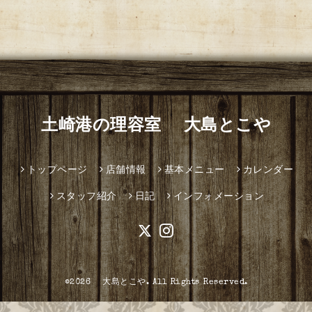
土崎港の理容室 大島とこや
トップページ
店舗情報
基本メニュー
カレンダー
スタッフ紹介
日記
インフォメーション
©2026
大島とこや
. All Rights Reserved.