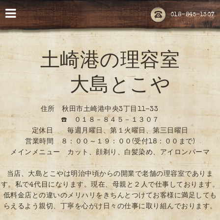
018-845-1307
土崎港の理容室
大島とこや
住所 秋田市土崎港中央3丁目11-33
☎️ ０１８－８４５－１３０７
定休日 毎週月曜日、第１火曜日、第三日曜日
営業時間 ８：００～１９：００(受付18：００まで)
メインメニュー カット、顔剃り、白髪染め、アイロンパーマ
当店、大島とこやは明治中頃からの開業で老舗の理容室でありま
す。私で4代目になります。現在、母親と２人で仕事しております。
低料金店との違いのメリハリをきちんとつけてお客様に満足しても
らえるよう親切、丁寧を心がけ日々の仕事に取り組んでおります。