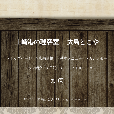
土崎港の理容室 大島とこや
トップページ
店舗情報
基本メニュー
カレンダー
スタッフ紹介
日記
インフォメーション
©2026
大島とこや
. All Rights Reserved.