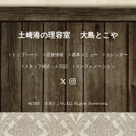
土崎港の理容室 大島とこや
トップページ
店舗情報
基本メニュー
カレンダー
スタッフ紹介
日記
インフォメーション
©2026
大島とこや
. All Rights Reserved.