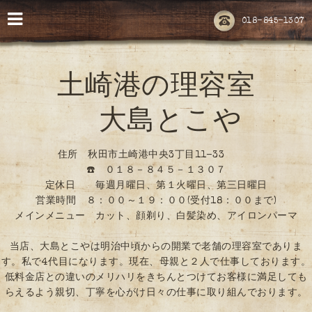
018-845-1307
土崎港の理容室
大島とこや
住所 秋田市土崎港中央3丁目11-33
☎️ ０１８－８４５－１３０７
定休日 毎週月曜日、第１火曜日、第三日曜日
営業時間 ８：００～１９：００(受付18：００まで)
メインメニュー カット、顔剃り、白髪染め、アイロンパーマ
当店、大島とこやは明治中頃からの開業で老舗の理容室でありま
す。私で4代目になります。現在、母親と２人で仕事しております。
低料金店との違いのメリハリをきちんとつけてお客様に満足しても
らえるよう親切、丁寧を心がけ日々の仕事に取り組んでおります。