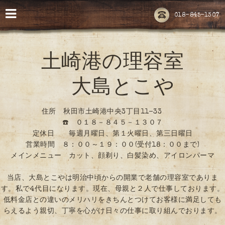
018-845-1307
土崎港の理容室
大島とこや
住所 秋田市土崎港中央3丁目11-33
☎️ ０１８－８４５－１３０７
定休日 毎週月曜日、第１火曜日、第三日曜日
営業時間 ８：００～１９：００(受付18：００まで)
メインメニュー カット、顔剃り、白髪染め、アイロンパーマ
当店、大島とこやは明治中頃からの開業で老舗の理容室でありま
す。私で4代目になります。現在、母親と２人で仕事しております。
低料金店との違いのメリハリをきちんとつけてお客様に満足しても
らえるよう親切、丁寧を心がけ日々の仕事に取り組んでおります。