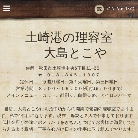
018-845-1307
土崎港の理容室
大島とこや
住所 秋田市土崎港中央3丁目11-33
☎️ ０１８－８４５－１３０７
定休日 毎週月曜日、第１火曜日、第三日曜日
営業時間 ８：００～１９：００(受付18：００まで)
メインメニュー カット、顔剃り、白髪染め、アイロンパーマ
当店、大島とこやは明治中頃からの開業で老舗の理容室でありま
す。私で4代目になります。現在、母親と２人で仕事しております。
低料金店との違いのメリハリをきちんとつけてお客様に満足しても
らえるよう親切、丁寧を心がけ日々の仕事に取り組んでおります。