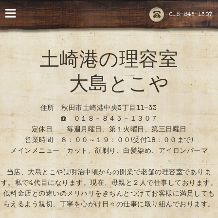
018-845-1307
土崎港の理容室
大島とこや
住所 秋田市土崎港中央3丁目11-33
☎️ ０１８－８４５－１３０７
定休日 毎週月曜日、第１火曜日、第三日曜日
営業時間 ８：００～１９：００(受付18：００まで)
メインメニュー カット、顔剃り、白髪染め、アイロンパーマ
当店、大島とこやは明治中頃からの開業で老舗の理容室でありま
す。私で4代目になります。現在、母親と２人で仕事しております。
低料金店との違いのメリハリをきちんとつけてお客様に満足しても
らえるよう親切、丁寧を心がけ日々の仕事に取り組んでおります。