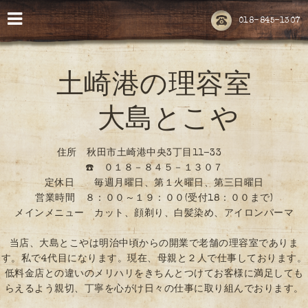
018-845-1307
土崎港の理容室
大島とこや
住所 秋田市土崎港中央3丁目11-33
☎️ ０１８－８４５－１３０７
定休日 毎週月曜日、第１火曜日、第三日曜日
営業時間 ８：００～１９：００(受付18：００まで)
メインメニュー カット、顔剃り、白髪染め、アイロンパーマ
当店、大島とこやは明治中頃からの開業で老舗の理容室でありま
す。私で4代目になります。現在、母親と２人で仕事しております。
低料金店との違いのメリハリをきちんとつけてお客様に満足しても
らえるよう親切、丁寧を心がけ日々の仕事に取り組んでおります。