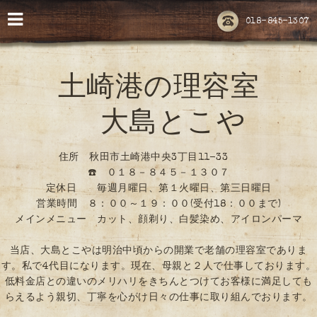
018-845-1307
土崎港の理容室
大島とこや
住所 秋田市土崎港中央3丁目11-33
☎️ ０１８－８４５－１３０７
定休日 毎週月曜日、第１火曜日、第三日曜日
営業時間 ８：００～１９：００(受付18：００まで)
メインメニュー カット、顔剃り、白髪染め、アイロンパーマ
当店、大島とこやは明治中頃からの開業で老舗の理容室でありま
す。私で4代目になります。現在、母親と２人で仕事しております。
低料金店との違いのメリハリをきちんとつけてお客様に満足しても
らえるよう親切、丁寧を心がけ日々の仕事に取り組んでおります。