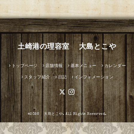
土崎港の理容室 大島とこや
トップページ
店舗情報
基本メニュー
カレンダー
スタッフ紹介
日記
インフォメーション
©2026
大島とこや
. All Rights Reserved.