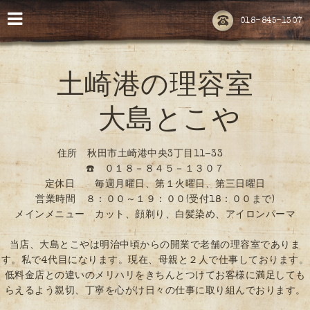
018-845-1307
土崎港の理容室
大島とこや
住所 秋田市土崎港中央3丁目11-33
☎️ ０１８－８４５－１３０７
定休日 毎週月曜日、第１火曜日、第三日曜日
営業時間 ８：００～１９：００(受付18：００まで)
メインメニュー カット、顔剃り、白髪染め、アイロンパーマ
当店、大島とこやは明治中頃からの開業で老舗の理容室でありま
す。私で4代目になります。現在、母親と２人で仕事しております。
低料金店との違いのメリハリをきちんとつけてお客様に満足しても
らえるよう親切、丁寧を心がけ日々の仕事に取り組んでおります。