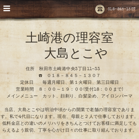
018-845-1307
土崎港の理容室
大島とこや
住所 秋田市土崎港中央3丁目11-33
☎️ ０１８－８４５－１３０７
定休日 毎週月曜日、第１火曜日、第三日曜日
営業時間 ８：００～１９：００(受付18：００まで)
メインメニュー カット、顔剃り、白髪染め、アイロンパーマ
当店、大島とこやは明治中頃からの開業で老舗の理容室でありま
す。私で4代目になります。現在、母親と２人で仕事しております。
低料金店との違いのメリハリをきちんとつけてお客様に満足しても
らえるよう親切、丁寧を心がけ日々の仕事に取り組んでおります。