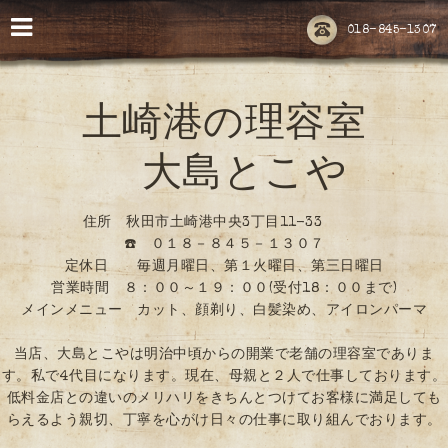
018-845-1307
土崎港の理容室
大島とこや
住所 秋田市土崎港中央3丁目11-33
☎️ ０１８－８４５－１３０７
定休日 毎週月曜日、第１火曜日、第三日曜日
営業時間 ８：００～１９：００(受付18：００まで)
メインメニュー カット、顔剃り、白髪染め、アイロンパーマ
当店、大島とこやは明治中頃からの開業で老舗の理容室でありま
す。私で4代目になります。現在、母親と２人で仕事しております。
低料金店との違いのメリハリをきちんとつけてお客様に満足しても
らえるよう親切、丁寧を心がけ日々の仕事に取り組んでおります。