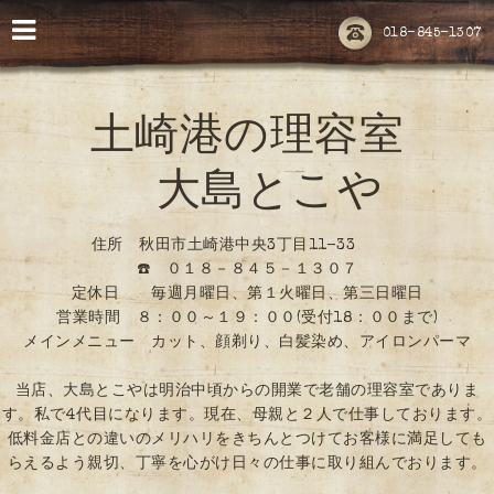
018-845-1307
土崎港の理容室
大島とこや
住所 秋田市土崎港中央3丁目11-33
☎️ ０１８－８４５－１３０７
定休日 毎週月曜日、第１火曜日、第三日曜日
営業時間 ８：００～１９：００(受付18：００まで)
メインメニュー カット、顔剃り、白髪染め、アイロンパーマ
当店、大島とこやは明治中頃からの開業で老舗の理容室でありま
す。私で4代目になります。現在、母親と２人で仕事しております。
低料金店との違いのメリハリをきちんとつけてお客様に満足しても
らえるよう親切、丁寧を心がけ日々の仕事に取り組んでおります。