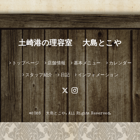
土崎港の理容室 大島とこや
トップページ
店舗情報
基本メニュー
カレンダー
スタッフ紹介
日記
インフォメーション
©2026
大島とこや
. All Rights Reserved.