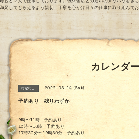
母親と２人で仕事しております。低料金店との違いのメリハリをき
満足してもらえるよう親切、丁寧を心がけ日々の仕事に取り組んで
カレンダ
2026-03-14 (Sat)
指定なし
予約あり 残りわずか
9時〜11時 予約あり
13時〜16時 予約あり
17時30分〜19時30分 予約あり