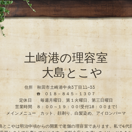
土崎港の理容室
大島とこや
住所 秋田市土崎港中央3丁目11-33
☎️ ０１８－８４５－１３０７
定休日 毎週月曜日、第１火曜日、第三日曜日
営業時間 ８：００～１９：００(受付18：００まで)
メインメニュー カット、顔剃り、白髪染め、アイロンパーマ
島とこやは明治中頃からの開業で老舗の理容室であります。私で4代