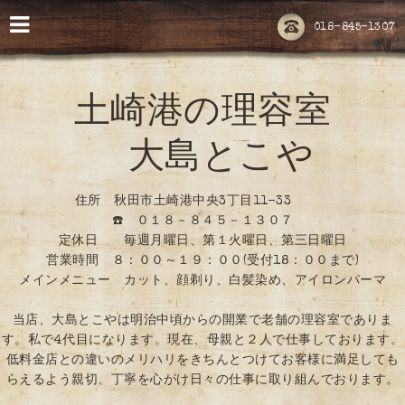
018-845-1307
土崎港の理容室
大島とこや
住所 秋田市土崎港中央3丁目11-33
☎️ ０１８－８４５－１３０７
定休日 毎週月曜日、第１火曜日、第三日曜日
営業時間 ８：００～１９：００(受付18：００まで)
メインメニュー カット、顔剃り、白髪染め、アイロンパーマ
当店、大島とこやは明治中頃からの開業で老舗の理容室でありま
す。私で4代目になります。現在、母親と２人で仕事しております。
低料金店との違いのメリハリをきちんとつけてお客様に満足しても
らえるよう親切、丁寧を心がけ日々の仕事に取り組んでおります。