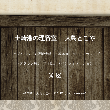
土崎港の理容室 大島とこや
トップページ
店舗情報
基本メニュー
カレンダー
スタッフ紹介
日記
インフォメーション
©2026
大島とこや
. All Rights Reserved.