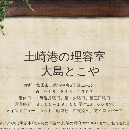
土崎港の理容室
大島とこや
住所 秋田市土崎港中央3丁目11-33
☎️ ０１８－８４５－１３０７
定休日 毎週月曜日、第１火曜日、第三日曜日
営業時間 ８：００～１９：００(受付18：００まで)
メインメニュー カット、顔剃り、白髪染め、アイロンパーマ
島とこやは明治中頃からの開業で老舗の理容室であります。私で4代