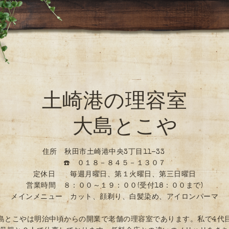
土崎港の理容室
大島とこや
住所 秋田市土崎港中央3丁目11-33
☎️ ０１８－８４５－１３０７
定休日 毎週月曜日、第１火曜日、第三日曜日
営業時間 ８：００～１９：００(受付18：００まで)
メインメニュー カット、顔剃り、白髪染め、アイロンパーマ
島とこやは明治中頃からの開業で老舗の理容室であります。私で4代