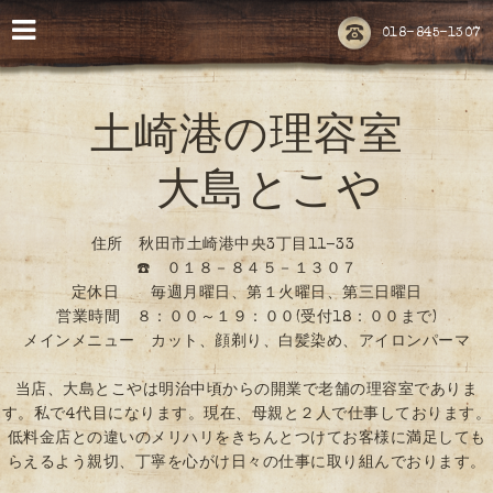
018-845-1307
土崎港の理容室
大島とこや
住所 秋田市土崎港中央3丁目11-33
☎️ ０１８－８４５－１３０７
定休日 毎週月曜日、第１火曜日、第三日曜日
営業時間 ８：００～１９：００(受付18：００まで)
メインメニュー カット、顔剃り、白髪染め、アイロンパーマ
当店、大島とこやは明治中頃からの開業で老舗の理容室でありま
す。私で4代目になります。現在、母親と２人で仕事しております。
低料金店との違いのメリハリをきちんとつけてお客様に満足しても
らえるよう親切、丁寧を心がけ日々の仕事に取り組んでおります。