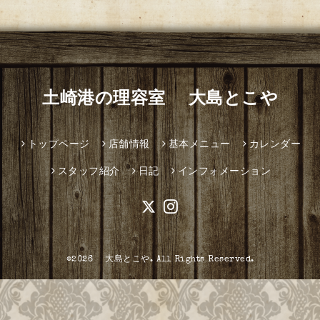
土崎港の理容室 大島とこや
トップページ
店舗情報
基本メニュー
カレンダー
スタッフ紹介
日記
インフォメーション
©2026
大島とこや
. All Rights Reserved.