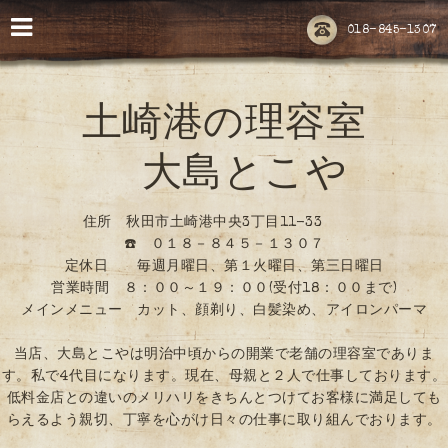
018-845-1307
土崎港の理容室
大島とこや
住所 秋田市土崎港中央3丁目11-33
☎️ ０１８－８４５－１３０７
定休日 毎週月曜日、第１火曜日、第三日曜日
営業時間 ８：００～１９：００(受付18：００まで)
メインメニュー カット、顔剃り、白髪染め、アイロンパーマ
当店、大島とこやは明治中頃からの開業で老舗の理容室でありま
す。私で4代目になります。現在、母親と２人で仕事しております。
低料金店との違いのメリハリをきちんとつけてお客様に満足しても
らえるよう親切、丁寧を心がけ日々の仕事に取り組んでおります。