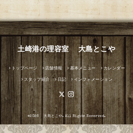
土崎港の理容室 大島とこや
トップページ
店舗情報
基本メニュー
カレンダー
スタッフ紹介
日記
インフォメーション
©2026
大島とこや
. All Rights Reserved.