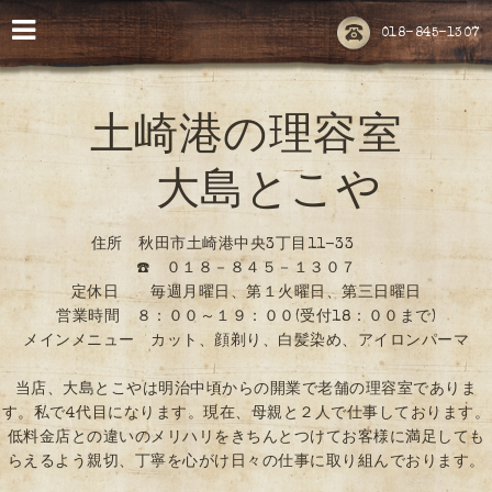
018-845-1307
土崎港の理容室
大島とこや
住所 秋田市土崎港中央3丁目11-33
☎️ ０１８－８４５－１３０７
定休日 毎週月曜日、第１火曜日、第三日曜日
営業時間 ８：００～１９：００(受付18：００まで)
メインメニュー カット、顔剃り、白髪染め、アイロンパーマ
当店、大島とこやは明治中頃からの開業で老舗の理容室でありま
す。私で4代目になります。現在、母親と２人で仕事しております。
低料金店との違いのメリハリをきちんとつけてお客様に満足しても
らえるよう親切、丁寧を心がけ日々の仕事に取り組んでおります。