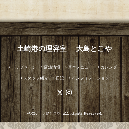
土崎港の理容室 大島とこや
トップページ
店舗情報
基本メニュー
カレンダー
スタッフ紹介
日記
インフォメーション
©2026
大島とこや
. All Rights Reserved.