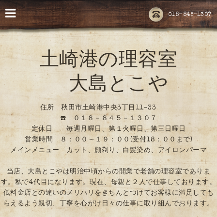
018-845-1307
土崎港の理容室
大島とこや
住所 秋田市土崎港中央3丁目11-33
☎️ ０１８－８４５－１３０７
定休日 毎週月曜日、第１火曜日、第三日曜日
営業時間 ８：００～１９：００(受付18：００まで)
メインメニュー カット、顔剃り、白髪染め、アイロンパーマ
当店、大島とこやは明治中頃からの開業で老舗の理容室でありま
す。私で4代目になります。現在、母親と２人で仕事しております。
低料金店との違いのメリハリをきちんとつけてお客様に満足しても
らえるよう親切、丁寧を心がけ日々の仕事に取り組んでおります。