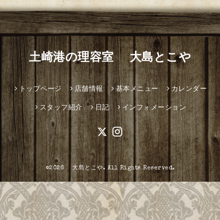
土崎港の理容室 大島とこや
トップページ
店舗情報
基本メニュー
カレンダー
スタッフ紹介
日記
インフォメーション
©2026
大島とこや
. All Rights Reserved.