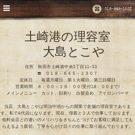
018-845-1307
土崎港の理容室
大島とこや
住所 秋田市土崎港中央3丁目11-33
☎️ ０１８－８４５－１３０７
定休日 毎週月曜日、第１火曜日、第三日曜日
営業時間 ８：００～１９：００(受付18：００まで)
メインメニュー カット、顔剃り、白髪染め、アイロンパーマ
当店、大島とこやは明治中頃からの開業で老舗の理容室でありま
す。私で4代目になります。現在、母親と２人で仕事しております。
低料金店との違いのメリハリをきちんとつけてお客様に満足しても
らえるよう親切、丁寧を心がけ日々の仕事に取り組んでおります。