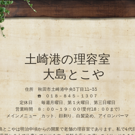
土崎港の理容室
大島とこや
住所 秋田市土崎港中央3丁目11-33
☎️ ０１８－８４５－１３０７
定休日 毎週月曜日、第１火曜日、第三日曜日
営業時間 ８：００～１９：００(受付18：００まで)
メインメニュー カット、顔剃り、白髪染め、アイロンパーマ
島とこやは明治中頃からの開業で老舗の理容室であります。私で4代