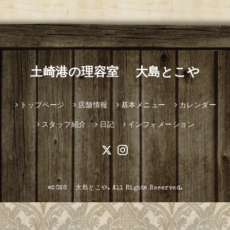
土崎港の理容室 大島とこや
トップページ
店舗情報
基本メニュー
カレンダー
スタッフ紹介
日記
インフォメーション
©2026
大島とこや
. All Rights Reserved.