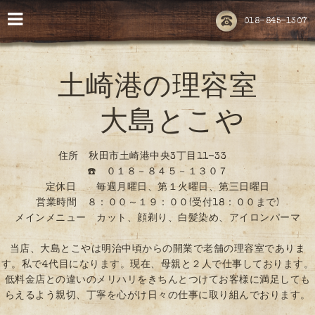
018-845-1307
土崎港の理容室
大島とこや
住所 秋田市土崎港中央3丁目11-33
☎️ ０１８－８４５－１３０７
定休日 毎週月曜日、第１火曜日、第三日曜日
営業時間 ８：００～１９：００(受付18：００まで)
メインメニュー カット、顔剃り、白髪染め、アイロンパーマ
当店、大島とこやは明治中頃からの開業で老舗の理容室でありま
す。私で4代目になります。現在、母親と２人で仕事しております。
低料金店との違いのメリハリをきちんとつけてお客様に満足しても
らえるよう親切、丁寧を心がけ日々の仕事に取り組んでおります。