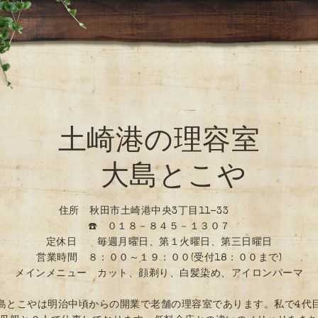
土崎港の理容室
大島とこや
住所 秋田市土崎港中央3丁目11-33
☎️ ０１８－８４５－１３０７
定休日 毎週月曜日、第１火曜日、第三日曜日
営業時間 ８：００～１９：００(受付18：００まで)
メインメニュー カット、顔剃り、白髪染め、アイロンパーマ
島とこやは明治中頃からの開業で老舗の理容室であります。私で4代