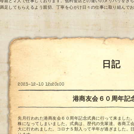
母親と２人で仕事しております。低料金店との違いのメリハリをき
満足してもらえるよう親切、丁寧を心がけ日々の仕事に取り組んで
日記
2023-12-10 12:20:00
港商友会６０周年記
先月行われた港商友会６０周年記念式典に行って来ました。
株になってしまいました。式典は、歴代の先輩達、各商工
大に行われました。コロナ５類入って半年が過ぎました。