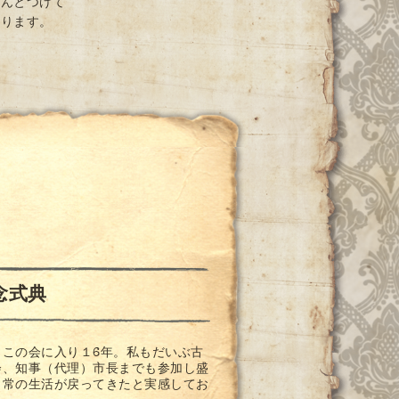
ちんとつけて
おります。
念式典
この会に入り１6年。私もだいぶ古
会、知事（代理）市長までも参加し盛
日常の生活が戻ってきたと実感してお