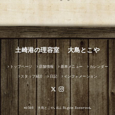
土崎港の理容室 大島とこや
トップページ
店舗情報
基本メニュー
カレンダー
スタッフ紹介
日記
インフォメーション
©2026
大島とこや
. All Rights Reserved.