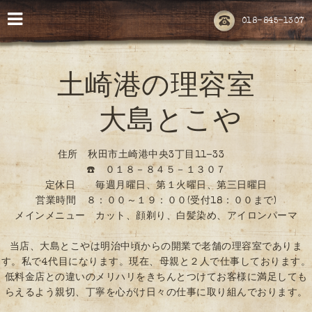
018-845-1307
土崎港の理容室
大島とこや
住所 秋田市土崎港中央3丁目11-33
☎️ ０１８－８４５－１３０７
定休日 毎週月曜日、第１火曜日、第三日曜日
営業時間 ８：００～１９：００(受付18：００まで)
メインメニュー カット、顔剃り、白髪染め、アイロンパーマ
当店、大島とこやは明治中頃からの開業で老舗の理容室でありま
す。私で4代目になります。現在、母親と２人で仕事しております。
低料金店との違いのメリハリをきちんとつけてお客様に満足しても
らえるよう親切、丁寧を心がけ日々の仕事に取り組んでおります。