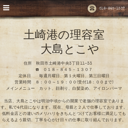
018-845-1307
土崎港の理容室
大島とこや
住所 秋田市土崎港中央3丁目11-33
☎️ ０１８－８４５－１３０７
定休日 毎週月曜日、第１火曜日、第三日曜日
営業時間 ８：００～１９：００(受付18：００まで)
メインメニュー カット、顔剃り、白髪染め、アイロンパーマ
当店、大島とこやは明治中頃からの開業で老舗の理容室でありま
す。私で4代目になります。現在、母親と２人で仕事しております。
低料金店との違いのメリハリをきちんとつけてお客様に満足しても
らえるよう親切、丁寧を心がけ日々の仕事に取り組んでおります。