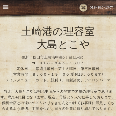
018-845-1307
土崎港の理容室
大島とこや
住所 秋田市土崎港中央3丁目11-33
☎️ ０１８－８４５－１３０７
定休日 毎週月曜日、第１火曜日、第三日曜日
営業時間 ８：００～１９：００(受付18：００まで)
メインメニュー カット、顔剃り、白髪染め、アイロンパーマ
当店、大島とこやは明治中頃からの開業で老舗の理容室でありま
す。私で4代目になります。現在、母親と２人で仕事しております。
低料金店との違いのメリハリをきちんとつけてお客様に満足しても
らえるよう親切、丁寧を心がけ日々の仕事に取り組んでおります。